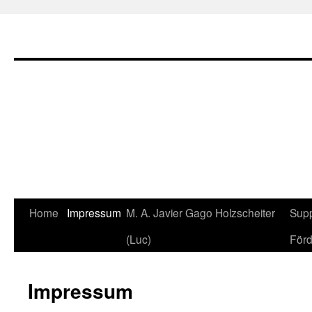
Home
Impressum
M. A. Javier Gago Holzscheiter
Supp
Skip
(Luc)
Förd
to
content
Impressum