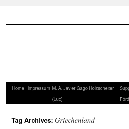
Home
Impressum
M. A. Javier Gago Holzscheiter
Supp
Skip
(Luc)
Förd
to
content
Griechenland
Tag Archives: