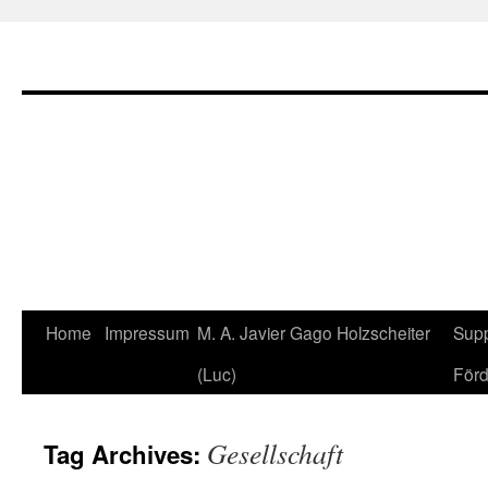
Home
Impressum
M. A. Javier Gago Holzscheiter
Supp
Skip
(Luc)
Förd
to
content
Gesellschaft
Tag Archives: