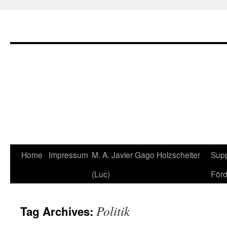
Home
Impressum
M. A. Javier Gago Holzscheiter
Supp
Skip
(Luc)
Förd
to
content
Politik
Tag Archives: