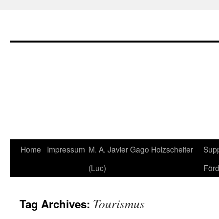
Home
Impressum
M. A. Javier Gago Holzscheiter
Supp
Skip
(Luc)
Förd
to
content
Tourismus
Tag Archives: