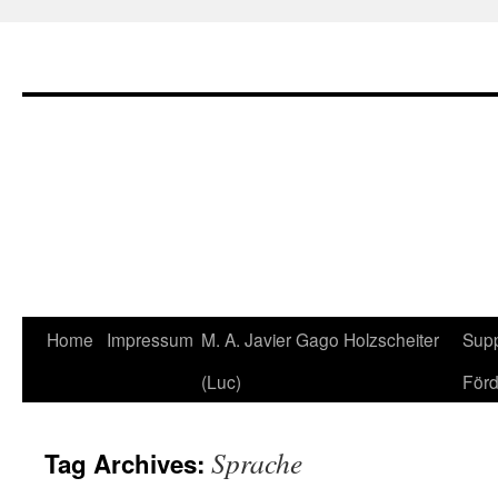
Home
Impressum
M. A. Javier Gago Holzscheiter
Supp
Skip
(Luc)
Förd
to
content
Sprache
Tag Archives: