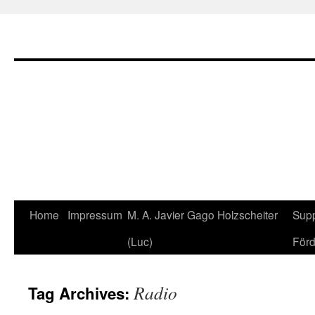
Home
Impressum
M. A. Javier Gago Holzscheiter
Supp
Skip
(Luc)
Förd
to
content
Radio
Tag Archives: