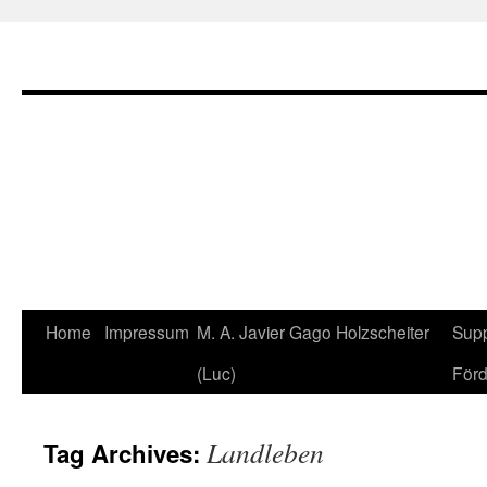
Home
Impressum
M. A. Javier Gago Holzscheiter
Supp
Skip
(Luc)
Förd
to
content
Landleben
Tag Archives: