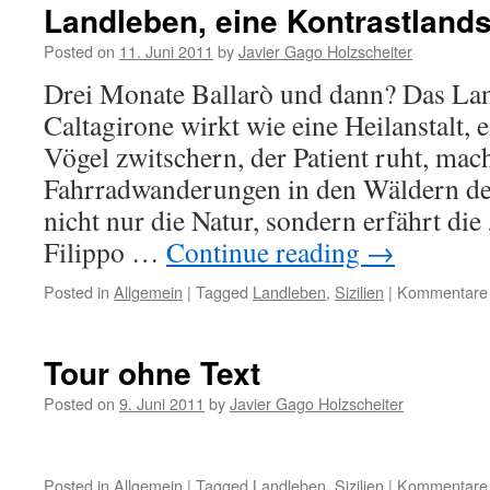
Landleben, eine Kontrastlands
Posted on
11. Juni 2011
by
Javier Gago Holzscheiter
Drei Monate Ballarò und dann? Das La
Caltagirone wirkt wie eine Heilanstalt, 
Vögel zwitschern, der Patient ruht, mac
Fahrradwanderungen in den Wäldern de
nicht nur die Natur, sondern erfährt di
Filippo …
Continue reading
→
Posted in
Allgemein
|
Tagged
Landleben
,
Sizilien
|
Kommentare d
Tour ohne Text
Posted on
9. Juni 2011
by
Javier Gago Holzscheiter
Posted in
Allgemein
|
Tagged
Landleben
,
Sizilien
|
Kommentare d