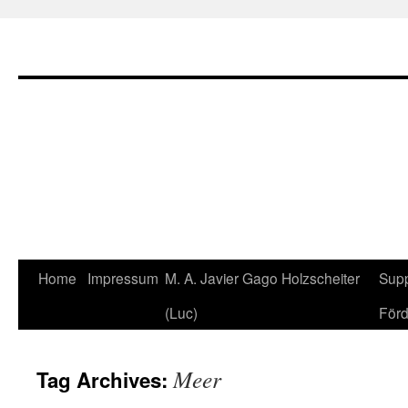
Home
Impressum
M. A. Javier Gago Holzscheiter
Supp
Skip
(Luc)
Förd
to
content
Meer
Tag Archives: