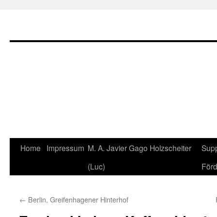
Home
Impressum
M. A. Javier Gago Holzscheiter
Supp
Skip
(Luc)
Förd
to
content
←
Berlin, Greifenhagener Hinterhof